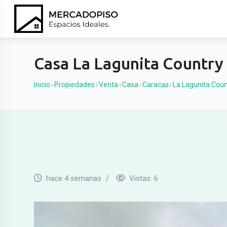
Ir
al
contenido
Casa La Lagunita Country
Inicio
›
Propiedades
›
Venta
›
Casa
›
Caracas
›
La Lagunita Coun
hace 4 semanas
Vistas:
6