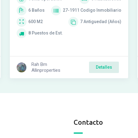
6
Baños
27-1911
Codigo Inmobiliario
600
M2
7
Antiguedad (Años)
8
Puestos de Est.
Rah Bm
Detalles
Allinproperties
Contacto