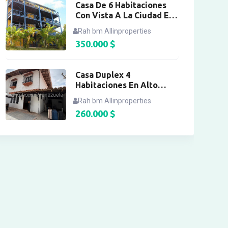
Casa De 6 Habitaciones
Con Vista A La Ciudad En
El Placer
Rah bm Allinproperties
350.000
$
Casa Duplex 4
Habitaciones En Alto
Prado
Rah bm Allinproperties
260.000
$