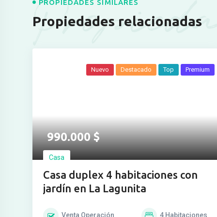
Propieda
PROPIEDADES SIMILARES
Propiedades relacionadas
Nuevo
Destacado
Top
Premium
Ver más fotos
990.000
$
Casa
Casa duplex 4 habitaciones con
jardín en La Lagunita
Venta
Operación
4
Habitaciones