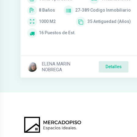
8
Baños
27-389
Codigo Inmobiliario
1000
M2
35
Antiguedad (Años)
16
Puestos de Est.
ELENA MARIN
Detalles
NOBREGA