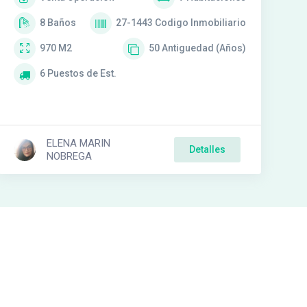
8
Baños
27-1443
Codigo Inmobiliario
970
M2
50
Antiguedad (Años)
6
Puestos de Est.
ELENA MARIN
Detalles
NOBREGA