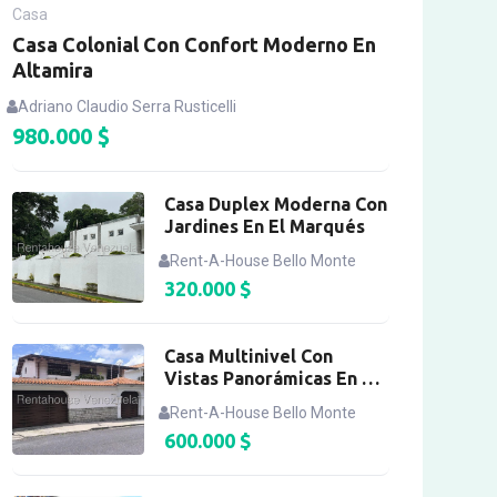
Casa
Casa Colonial Con Confort Moderno En
Altamira
Adriano Claudio Serra Rusticelli
980.000
$
Casa Duplex Moderna Con
Jardines En El Marqués
Rent-A-House Bello Monte
320.000
$
Casa Multinivel Con
Vistas Panorámicas En El
Márques
Rent-A-House Bello Monte
600.000
$