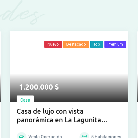
des
Nuevo
Destacado
Top
Premium
Ver más fotos
1.200.000
$
Casa
Casa de lujo con vista
panorámica en La Lagunita
Country Club
Venta
Operación
5
Habitaciones