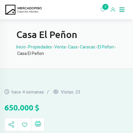
Ir
0
al
contenido
Casa El Peñon
Inicio
›
Propiedades
›
Venta
›
Casa
›
Caracas
›
El Peñon
›
Casa El Peñon
hace 4 semanas
Vistas:
23
650.000
$