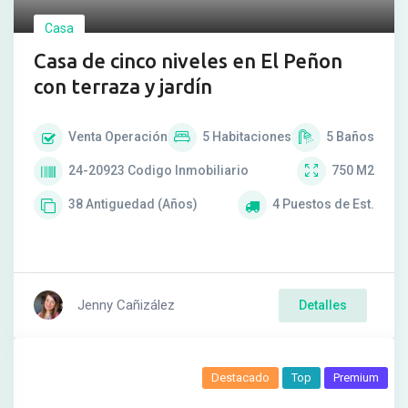
Casa
Casa de cinco niveles en El Peñon
con terraza y jardín
Venta
Operación
5
Habitaciones
5
Baños
24-20923
Codigo Inmobiliario
750
M2
38
Antiguedad (Años)
4
Puestos de Est.
Jenny Cañizález
Detalles
Destacado
Top
Premium