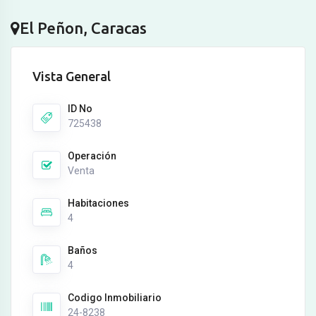
El Peñon, Caracas
Vista General
ID No
725438
Operación
Venta
Habitaciones
4
Baños
4
Codigo Inmobiliario
24-8238