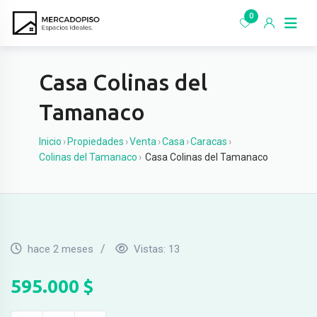
Ir
0
al
contenido
Casa Colinas del
Tamanaco
Inicio
›
Propiedades
›
Venta
›
Casa
›
Caracas
›
Colinas del Tamanaco
›
Casa Colinas del Tamanaco
hace 2 meses
Vistas:
13
595.000
$