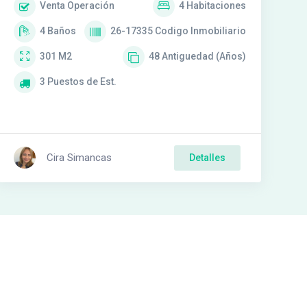
Venta
Operación
4
Habitaciones
4
Baños
26-17335
Codigo Inmobiliario
301
M2
48
Antiguedad (Años)
3
Puestos de Est.
Cira Simancas
Detalles