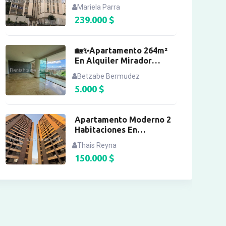
Equipada Santa Rosa
Mariela Parra
239.000
$
🏡✨Apartamento 264m²
En Alquiler Mirador
Campitos I
Betzabe Bermudez
5.000
$
Apartamento Moderno 2
Habitaciones En
Mariperez
Thais Reyna
150.000
$