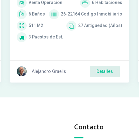
Venta
Operación
6
Habitaciones
6
Baños
26-22164
Codigo Inmobiliario
511
M2
27
Antiguedad (Años)
3
Puestos de Est.
Alejandro Graells
Detalles
Contacto