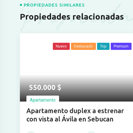
Propieda
PROPIEDADES SIMILARES
Propiedades relacionadas
Nuevo
Destacado
Top
Premium
Ver más fotos
550.000
$
Apartamento
Apartamento duplex a estrenar
con vista al Ávila en Sebucan