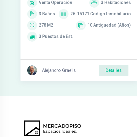
Venta
Operación
3
Habitaciones
3
Baños
26-15171
Codigo Inmobiliario
278
M2
10
Antiguedad (Años)
3
Puestos de Est.
Alejandro Graells
Detalles