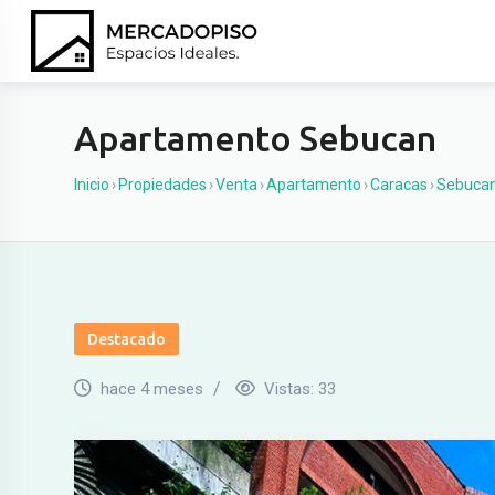
Ir
al
contenido
Apartamento Sebucan
Inicio
›
Propiedades
›
Venta
›
Apartamento
›
Caracas
›
Sebuca
Destacado
hace 4 meses
Vistas:
33