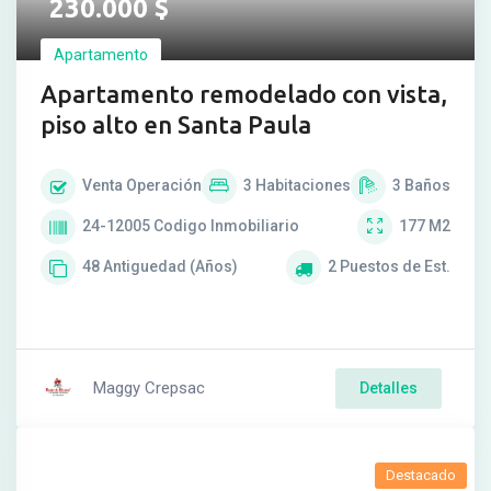
230.000
$
Apartamento
Apartamento remodelado con vista,
piso alto en Santa Paula
Venta
Operación
3
Habitaciones
3
Baños
24-12005
Codigo Inmobiliario
177
M2
48
Antiguedad (Años)
2
Puestos de Est.
Maggy Crepsac
Detalles
Destacado