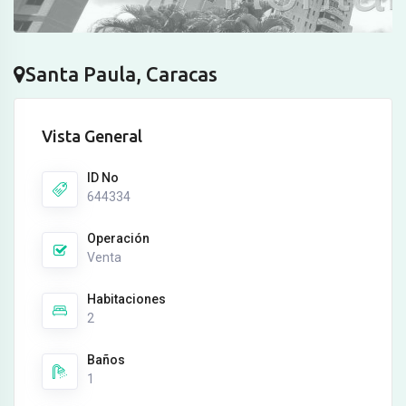
Santa Paula, Caracas
Vista General
ID No
644334
Operación
Venta
Habitaciones
2
Baños
1