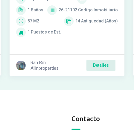
1
Baños
26-21102
Codigo Inmobiliario
57
M2
14
Antiguedad (Años)
1
Puestos de Est.
Rah Bm
Detalles
Allinproperties
Contacto