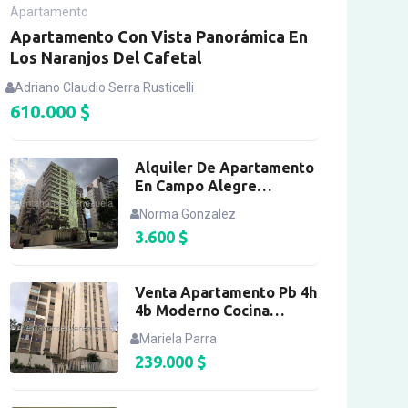
Apartamento
Apartamento Con Vista Panorámica En
Los Naranjos Del Cafetal
Adriano Claudio Serra Rusticelli
610.000
$
Alquiler De Apartamento
En Campo Alegre
Totalmente Amoblado
Norma Gonzalez
3.600
$
Venta Apartamento Pb 4h
4b Moderno Cocina
Equipada Santa Rosa
Mariela Parra
239.000
$