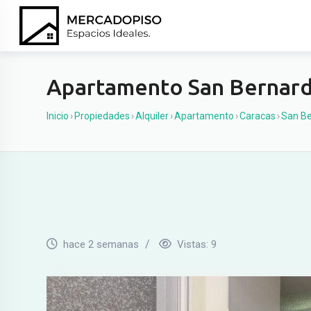
Ir
al
contenido
Apartamento San Bernar
Inicio
›
Propiedades
›
Alquiler
›
Apartamento
›
Caracas
›
San Be
hace 2 semanas
Vistas:
9