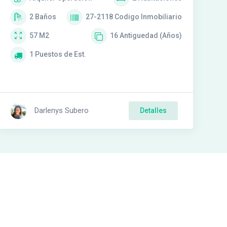
2
Baños
27-2118
Codigo Inmobiliario
57
M2
16
Antiguedad (Años)
1
Puestos de Est.
Darlenys Subero
Detalles