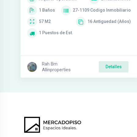
1
Baños
27-1109
Codigo Inmobiliario
57
M2
16
Antiguedad (Años)
1
Puestos de Est.
Rah Bm
Detalles
Allinproperties