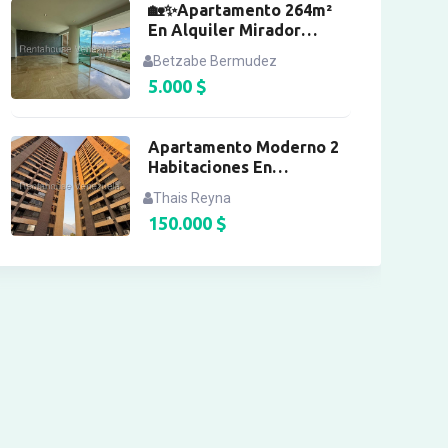
🏡✨Apartamento 264m²
En Alquiler Mirador
Campitos I
Betzabe Bermudez
5.000
$
Apartamento Moderno 2
Habitaciones En
Mariperez
Thais Reyna
150.000
$