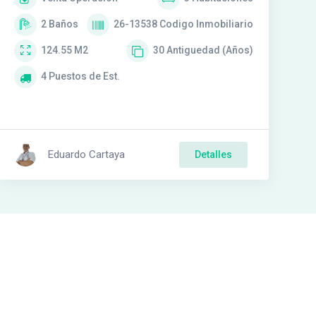
2
Baños
26-13538
Codigo Inmobiliario
124.55
M2
30
Antiguedad (Años)
4
Puestos de Est.
Eduardo Cartaya
Detalles