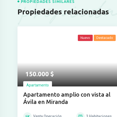
Propieda
PROPIEDADES SIMILARES
Propiedades relacionadas
Nuevo
Destacado
Ver más fotos
150.000
$
Apartamento
Apartamento amplio con vista al
Ávila en Miranda
Venta
Operación
3
Habitaciones