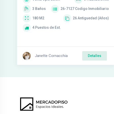
3
Baños
26-7127
Codigo Inmobiliario
180
M2
26
Antiguedad (Años)
4
Puestos de Est.
Janette Cornacchia
Detalles