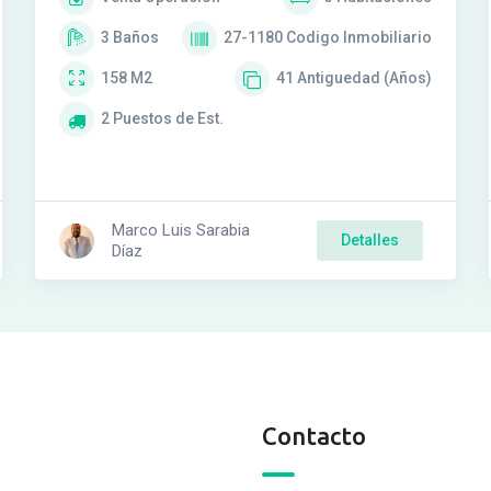
3
Baños
27-1180
Codigo Inmobiliario
158
M2
41
Antiguedad (Años)
2
Puestos de Est.
Marco Luis Sarabia
Detalles
Díaz
Contacto