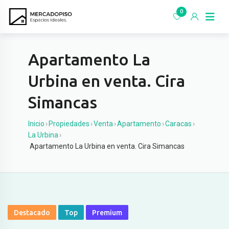
Ir
0
al
contenido
Apartamento La
Urbina en venta. Cira
Simancas
Inicio
›
Propiedades
›
Venta
›
Apartamento
›
Caracas
›
La Urbina
›
Apartamento La Urbina en venta. Cira Simancas
Destacado
Top
Premium