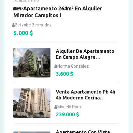
Apartamento
🏡✨Apartamento 264m² En Alquiler
Mirador Campitos I
Betzabe Bermudez
5.000
$
Alquiler De Apartamento
En Campo Alegre
Totalmente Amoblado
Norma Gonzalez
3.600
$
Venta Apartamento Pb 4h
4b Moderno Cocina
Equipada Santa Rosa
Mariela Parra
239.000
$
Apartamento Con Vista