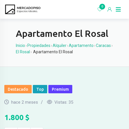
Ir
0
al
contenido
Apartamento El Rosal
Inicio
›
Propiedades
›
Alquiler
›
Apartamento
›
Caracas
›
El Rosal
›
Apartamento El Rosal
Destacado
Top
Premium
hace 2 meses
Vistas:
35
1.800
$