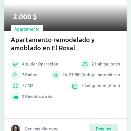
2.000
$
Apartamento
Apartamento remodelado y
amoblado en El Rosal
Alquiler
Operación
2
Habitaciones
2
Baños
26-21980
Codigo Inmobiliario
77
M2
7
Antiguedad (Años)
2
Puestos de Est.
Genesis Marcone
Detalles