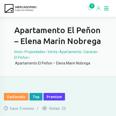
Ir
0
al
contenido
Apartamento El Peñon
– Elena Marin Nobrega
Inicio
›
Propiedades
›
Venta
›
Apartamento
›
Caracas
›
El Peñon
›
Apartamento El Peñon – Elena Marin Nobrega
Destacado
Top
Premium
hace 5 meses
Vistas:
23