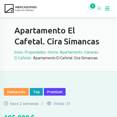
Ir
0
al
contenido
Apartamento El
Cafetal. Cira Simancas
Inicio
›
Propiedades
›
Venta
›
Apartamento
›
Caracas
›
El Cafetal
›
Apartamento El Cafetal. Cira Simancas
Destacado
Top
Premium
hace 2 semanas
Vistas:
31