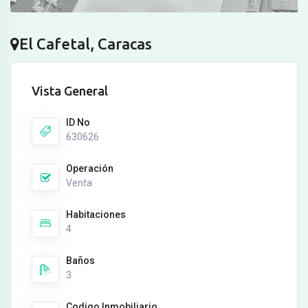
El Cafetal, Caracas
Vista General
ID No
630626
Operación
Venta
Habitaciones
4
Baños
3
Codigo Inmobiliario