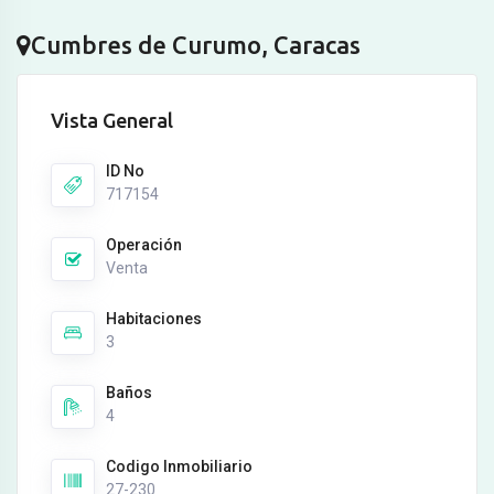
Cumbres de Curumo, Caracas
Vista General
ID No
717154
Operación
Venta
Habitaciones
3
Baños
4
Codigo Inmobiliario
27-230