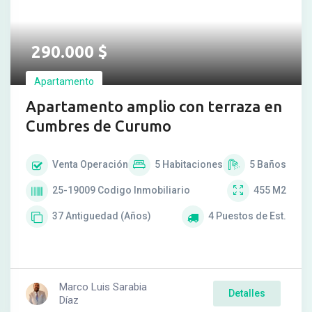
290.000
$
Apartamento
Apartamento amplio con terraza en
Cumbres de Curumo
Venta
Operación
5
Habitaciones
5
Baños
25-19009
Codigo Inmobiliario
455
M2
37
Antiguedad (Años)
4
Puestos de Est.
Marco Luis Sarabia
Detalles
Díaz