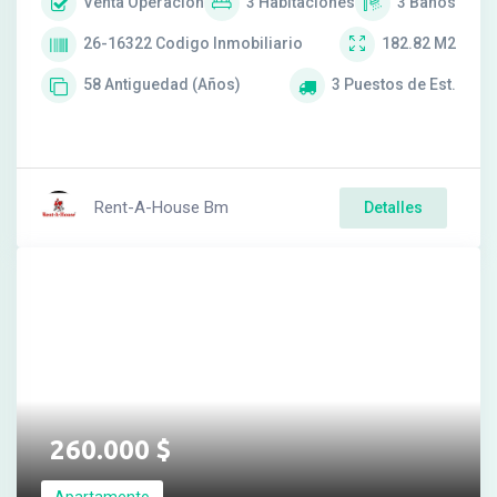
Venta
Operación
3
Habitaciones
3
Baños
26-16322
Codigo Inmobiliario
182.82
M2
58
Antiguedad (Años)
3
Puestos de Est.
Rent-A-House Bm
Detalles
260.000
$