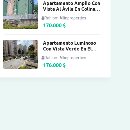
Apartamento Amplio Con
Vista Al Ávila En Colinas
De Bello Monte
Rah bm Allinproperties
170.000
$
Apartamento Luminoso
Con Vista Verde En El
Cigarral
Rah bm Allinproperties
176.000
$