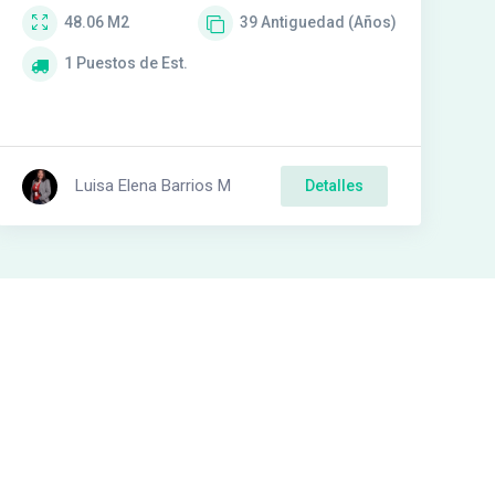
48.06
M2
39
Antiguedad (Años)
1
Puestos de Est.
Luisa Elena Barrios M
Detalles