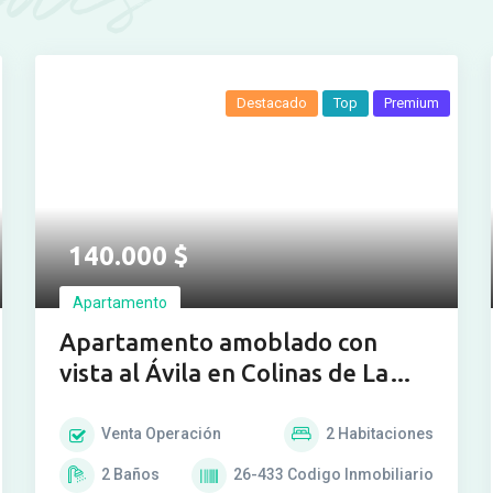
Destacado
Top
Premium
Ver más fotos
140.000
$
Apartamento
Apartamento amoblado con
vista al Ávila en Colinas de La
California
Venta
Operación
2
Habitaciones
2
Baños
26-433
Codigo Inmobiliario