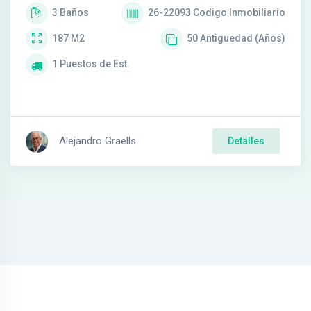
3
Baños
26-22093
Codigo Inmobiliario
187
M2
50
Antiguedad (Años)
1
Puestos de Est.
Alejandro Graells
Detalles