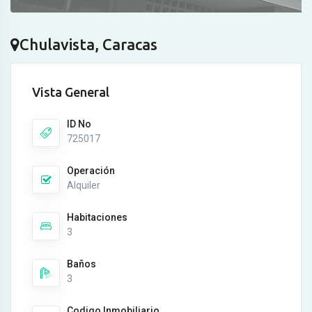
Chulavista, Caracas
Vista General
ID No
725017
Operación
Alquiler
Habitaciones
3
Baños
3
Codigo Inmobiliario