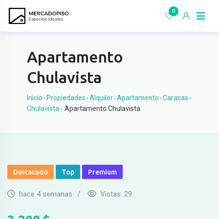
Ir
0
al
contenido
Apartamento
Chulavista
Inicio
›
Propiedades
›
Alquiler
›
Apartamento
›
Caracas
›
Chulavista
›
Apartamento Chulavista
Destacado
Top
Premium
hace 4 semanas
Vistas:
29