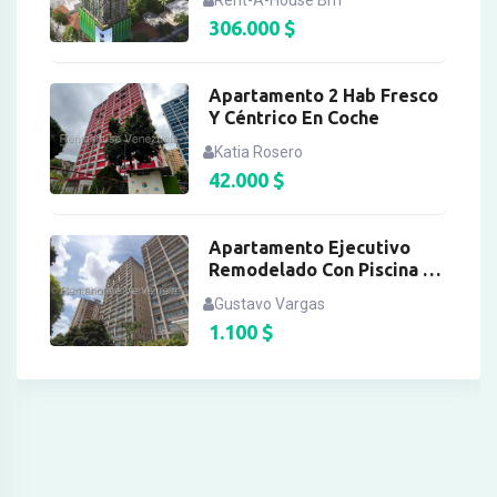
Rent-A-House Bm
306.000
$
Apartamento 2 Hab Fresco
Y Céntrico En Coche
Katia Rosero
42.000
$
Apartamento Ejecutivo
Remodelado Con Piscina En
Santa Eduvigis
Gustavo Vargas
1.100
$