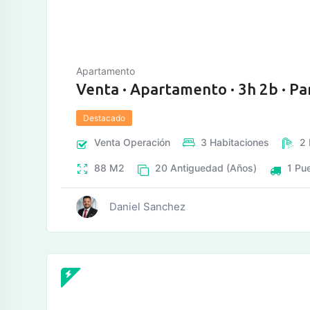
Apartamento
Venta · Apartamento · 3h 2b · Pa
Destacado
Venta
Operación
3
Habitaciones
2
88
M2
20
Antiguedad (Años)
1
Pue
Daniel Sanchez