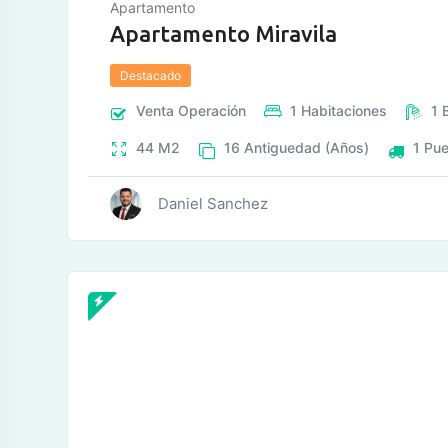
Apartamento
Apartamento Miravila
Destacado
Venta
Operación
1
Habitaciones
1
44
M2
16
Antiguedad (Años)
1
Pue
Daniel Sanchez
tos