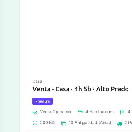
tos
Casa
Venta · Casa · 4h 5b · Alto Prado
Premium
Venta
Operación
4
Habitaciones
4
200
M2
10
Antiguedad (Años)
2
P