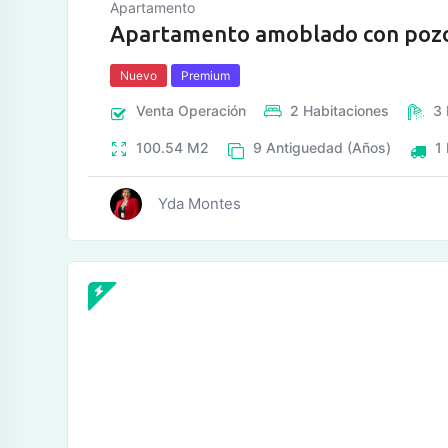
Apartamento
Apartamento amoblado con pozo
Nuevo
Premium
Venta
Operación
2
Habitaciones
3
100.54
M2
9
Antiguedad (Años)
1
Yda Montes
tos