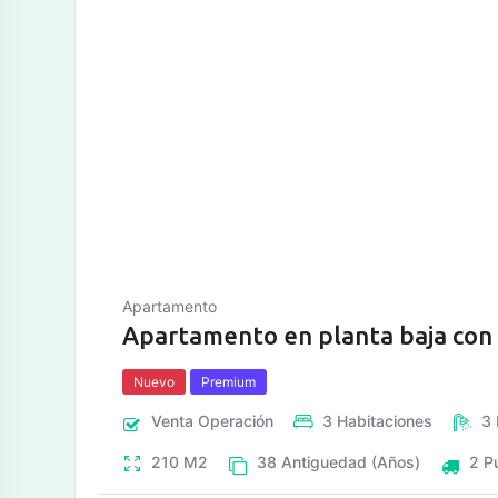
tos
Apartamento
Apartamento en planta baja con 
Nuevo
Premium
Venta
Operación
3
Habitaciones
3
210
M2
38
Antiguedad (Años)
2
P