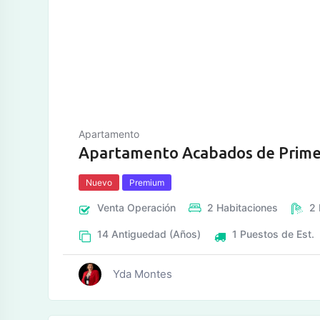
tos
Apartamento
Apartamento Acabados de Primer
Nuevo
Premium
Venta
Operación
2
Habitaciones
2
14
Antiguedad (Años)
1
Puestos de Est.
Yda Montes