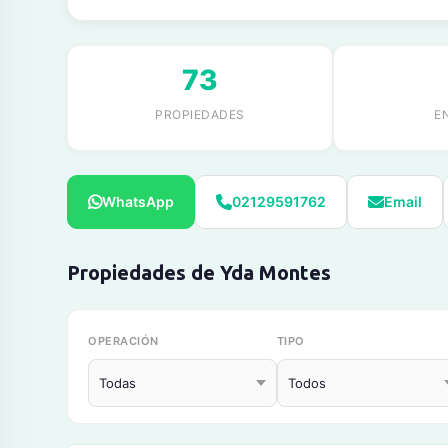
73
PROPIEDADES
E
WhatsApp
02129591762
Email
Propiedades de Yda Montes
OPERACIÓN
TIPO