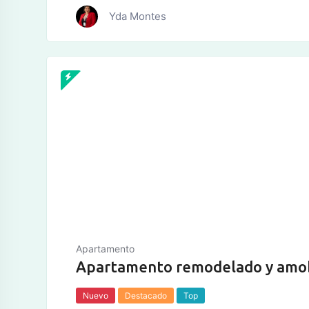
Yda Montes
tos
Apartamento
Apartamento remodelado y amob
Nuevo
Destacado
Top