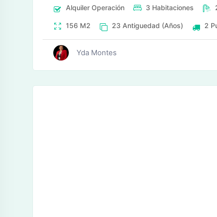
Alquiler
Operación
3
Habitaciones
156
M2
23
Antiguedad (Años)
2
P
Yda Montes
tos