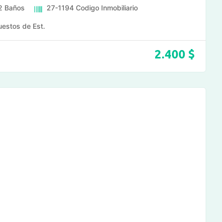
2
Baños
27-1194
Codigo Inmobiliario
uestos de Est.
2.400
$