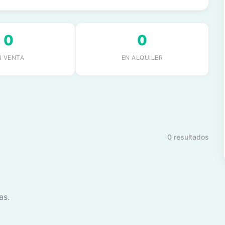
0
0
N VENTA
EN ALQUILER
0 resultados
as.