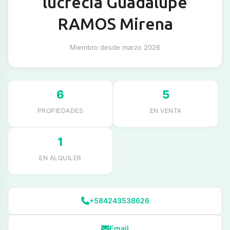
lucrecia Guadalupe
RAMOS Mirena
Miembro desde marzo 2026
6
5
PROPIEDADES
EN VENTA
1
EN ALQUILER
+584243538626
Email