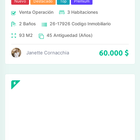
Nuevo
Destacado
Top
Premium
Venta
Operación
3
Habitaciones
2
Baños
26-17926
Codigo Inmobiliario
93
M2
45
Antiguedad (Años)
60.000
$
Janette Cornacchia