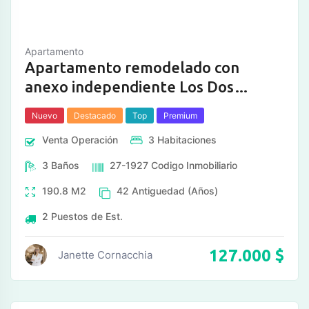
Apartamento
Apartamento remodelado con
anexo independiente Los Dos
Caminos
Nuevo
Destacado
Top
Premium
Venta
Operación
3
Habitaciones
3
Baños
27-1927
Codigo Inmobiliario
190.8
M2
42
Antiguedad (Años)
2
Puestos de Est.
127.000
$
Janette Cornacchia