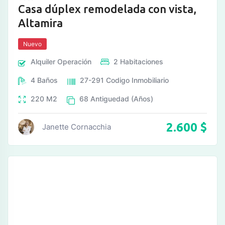
Casa dúplex remodelada con vista,
Altamira
Nuevo
Alquiler
Operación
2
Habitaciones
4
Baños
27-291
Codigo Inmobiliario
220
M2
68
Antiguedad (Años)
2.600
$
Janette Cornacchia