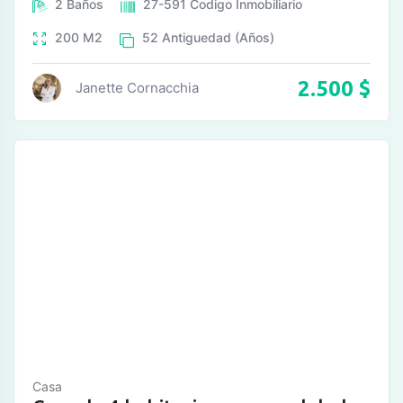
2
Baños
27-591
Codigo Inmobiliario
200
M2
52
Antiguedad (Años)
2.500
$
Janette Cornacchia
Casa