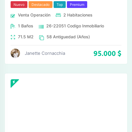
Nuevo
Destacado
Top
Premium
Venta
Operación
2
Habitaciones
1
Baños
26-22051
Codigo Inmobiliario
71.5
M2
58
Antiguedad (Años)
95.000
$
Janette Cornacchia