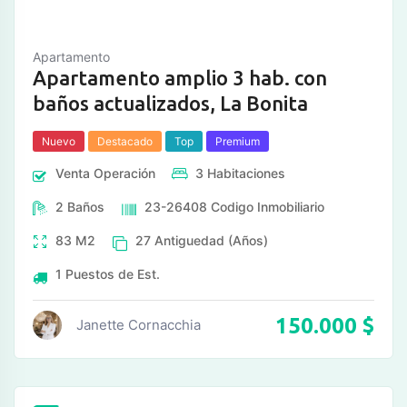
Apartamento
Apartamento amplio 3 hab. con
baños actualizados, La Bonita
Nuevo
Destacado
Top
Premium
Venta
Operación
3
Habitaciones
2
Baños
23-26408
Codigo Inmobiliario
83
M2
27
Antiguedad (Años)
1
Puestos de Est.
150.000
$
Janette Cornacchia