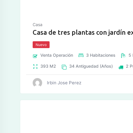
Casa
Casa de tres plantas con jardín 
Nuevo
Venta
Operación
3
Habitaciones
5
393
M2
34
Antiguedad (Años)
2
P
Irbin Jose Perez
tos