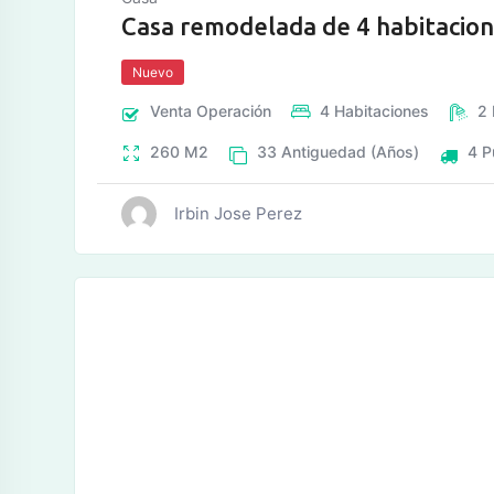
Casa remodelada de 4 habitacio
Nuevo
Venta
Operación
4
Habitaciones
2
260
M2
33
Antiguedad (Años)
4
P
Irbin Jose Perez
tos