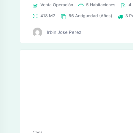
Venta
Operación
5
Habitaciones
4
418
M2
56
Antiguedad (Años)
3
P
Irbin Jose Perez
tos
Casa