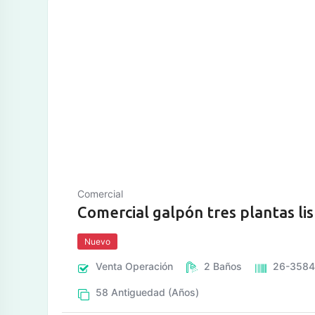
tos
Comercial
Comercial galpón tres plantas li
Nuevo
Venta
Operación
2
Baños
26-358
58
Antiguedad (Años)