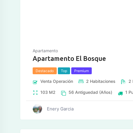
Apartamento
Apartamento El Bosque
Destacado
Top
Premium
Venta
Operación
2
Habitaciones
2
103
M2
56
Antiguedad (Años)
1
Pu
Enery Garcia