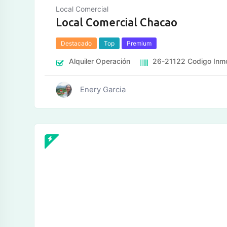
Local Comercial
Local Comercial Chacao
Destacado
Top
Premium
Alquiler
Operación
26-21122
Codigo Inmo
Enery Garcia
tos