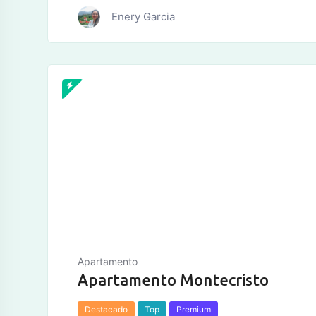
Enery Garcia
tos
Apartamento
Apartamento Montecristo
Destacado
Top
Premium