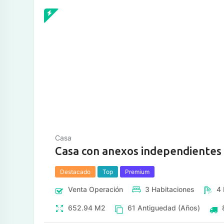
tos
Casa
Casa con anexos independientes
Destacado
Top
Premium
Venta
Operación
3
Habitaciones
4
652.94
M2
61
Antiguedad (Años)