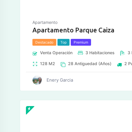
Apartamento
Apartamento Parque Caiza
Destacado
Top
Premium
Venta
Operación
3
Habitaciones
3
128
M2
28
Antiguedad (Años)
2
P
Enery Garcia
tos