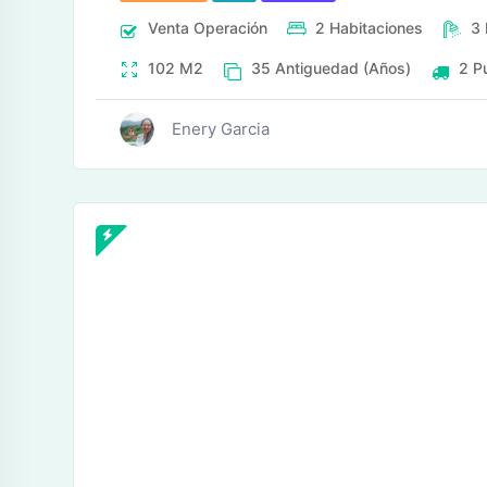
Venta
Operación
2
Habitaciones
3
102
M2
35
Antiguedad (Años)
2
P
Enery Garcia
tos