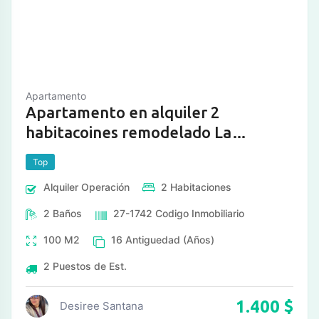
Apartamento
Apartamento en alquiler 2
habitacoines remodelado La
Lagunita, equipado listo para
Top
habitar
Alquiler
Operación
2
Habitaciones
2
Baños
27-1742
Codigo Inmobiliario
100
M2
16
Antiguedad (Años)
2
Puestos de Est.
1.400
$
Desiree Santana